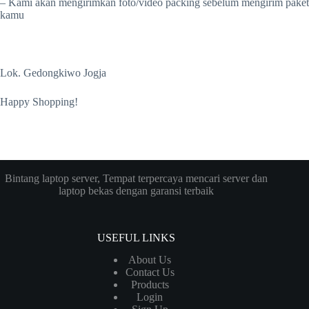
– Kami akan mengirimkan foto/video packing sebelum mengirim paket
kamu
Lok. Gedongkiwo Jogja
Happy Shopping!
Bintang laptop server, Tempat terpercaya mencari server dan
laptop bekas dengan garansi terbaik
USEFUL LINKS
About Us
Contact Us
Products
Login