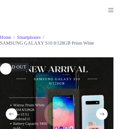
Skip
to
content
Home
/
Smartphones
/
SAMSUNG GALAXY S10 8/128GB Prism White
SOLD OUT