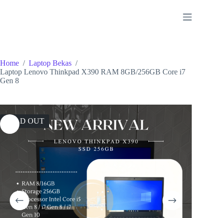
Skip
to
content
Home
/
Laptop Bekas
/
Laptop Lenovo Thinkpad X390 RAM 8GB/256GB Core i7
Gen 8
SOLD OUT