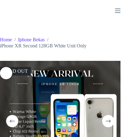
Skip
to
content
Home
/
Iphone Bekas
/
iPhone XR Second 128GB White Unit Only
SOLD OUT