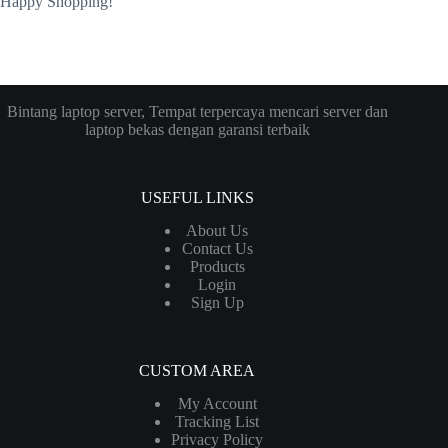
Happy Shopping!
Bintang laptop server, Tempat terpercaya mencari server dan
laptop bekas dengan garansi terbaik
USEFUL LINKS
About Us
Contact Us
Products
Login
Sign Up
CUSTOM AREA
My Account
Tracking List
Privacy Policy