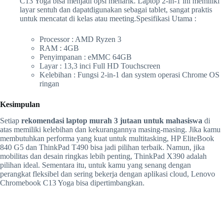
C13 Yoga bisa menjadi opsi menarik. Laptop 2-in-1 ini memiliki
layar sentuh dan dapatdigunakan sebagai tablet, sangat praktis
untuk mencatat di kelas atau meeting.Spesifikasi Utama :
Processor : AMD Ryzen 3
RAM : 4GB
Penyimpanan : eMMC 64GB
Layar : 13,3 inci Full HD Touchscreen
Kelebihan : Fungsi 2-in-1 dan system operasi Chrome OS
ringan
Kesimpulan
Setiap
rekomendasi laptop murah 3 jutaan untuk mahasiswa
di
atas memiliki kelebihan dan kekurangannya masing-masing. Jika kamu
membutuhkan performa yang kuat untuk multitasking, HP EliteBook
840 G5 dan ThinkPad T490 bisa jadi pilihan terbaik. Namun, jika
mobilitas dan desain ringkas lebih penting, ThinkPad X390 adalah
pilihan ideal. Sementara itu, untuk kamu yang senang dengan
perangkat fleksibel dan sering bekerja dengan aplikasi cloud, Lenovo
Chromebook C13 Yoga bisa dipertimbangkan.