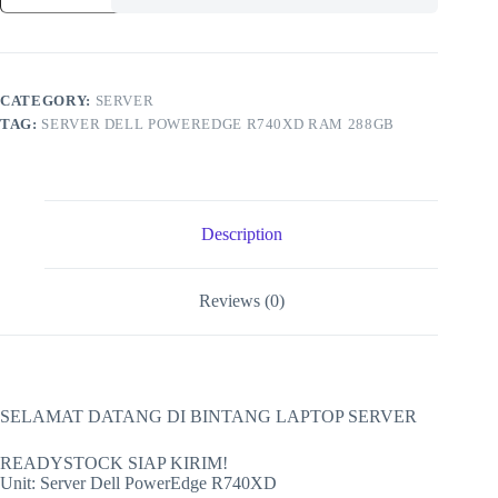
PowerEdge
R740XD
RAM
288GB
Intel
Xeon
CATEGORY:
SERVER
Gold
TAG:
SERVER DELL POWEREDGE R740XD RAM 288GB
6252
48
Core
/
96
Thread
Description
quantity
Reviews (0)
SELAMAT DATANG DI BINTANG LAPTOP SERVER
READYSTOCK SIAP KIRIM!
Unit: Server Dell PowerEdge R740XD