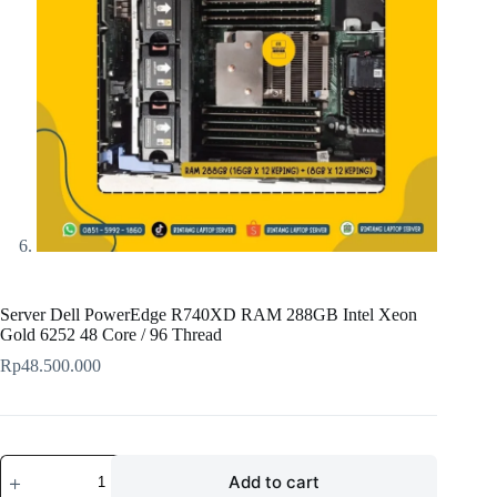
Server Dell PowerEdge R740XD RAM 288GB Intel Xeon
Gold 6252 48 Core / 96 Thread
Rp
48.500.000
Server
Add to cart
Dell