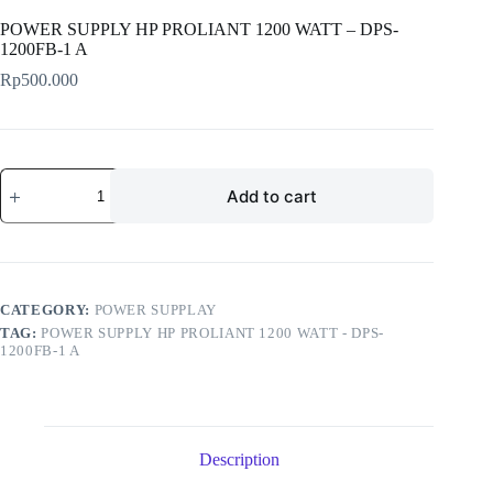
POWER SUPPLY HP PROLIANT 1200 WATT – DPS-
1200FB-1 A
Rp
500.000
POWER
Add to cart
SUPPLY
HP
PROLIANT
1200
WATT
-
DPS-
CATEGORY:
POWER SUPPLAY
1200FB-
TAG:
POWER SUPPLY HP PROLIANT 1200 WATT - DPS-
1
1200FB-1 A
A
quantity
Description