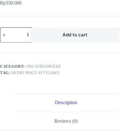
Rp
350.000
Mono
Add to cart
price
6FT32AWG
Mini
DisplayPort
to
DisplayPort
Cable
CATEGORY:
UNCATEGORIZED
-
TAG:
MONO PRICE 6FT32AWG
White
quantity
Description
Reviews (0)