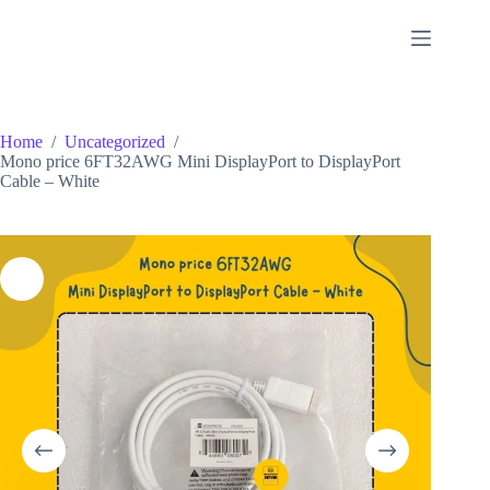
Skip
to
content
Home
/
Uncategorized
/
Mono price 6FT32AWG Mini DisplayPort to DisplayPort
Cable – White