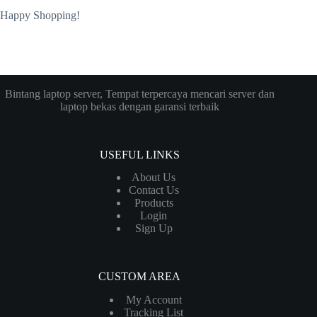
Happy Shopping!
Bintang laptop server, Tempat terpercaya mencari server dan
laptop bekas dengan garansi terbaik
USEFUL LINKS
About Us
Contact Us
Products
Login
Sign Up
CUSTOM AREA
My Account
Tracking List