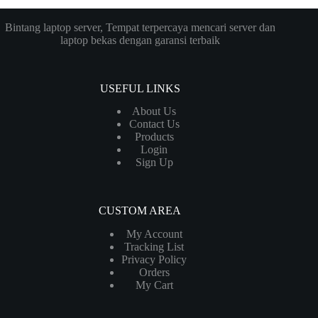
Bintang laptop server, Tempat terpercaya mencari server dan
laptop bekas dengan garansi terbaik
USEFUL LINKS
About Us
Contact Us
Products
Login
Sign Up
CUSTOM AREA
My Account
Tracking List
Privacy Policy
Orders
My Cart