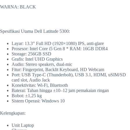
WARNA: BLACK
Spesifikasi Utama Dell Latitude 5300:
Layar: 13.3” Full HD (1920×1080) IPS, anti-glare
Prosesor: Intel Core i5 Gen 8 * RAM: 16GB DDR4
Storage: 256GB SSD
Grafis: Intel UHD Graphics
Audio: Stereo speakers, dual-mic
Fitur: Fingerprint, Backlit Keyboard, HD Webcam
Port: USB Type-C (Thunderbolt), USB 3.1, HDMI, uSIM/SD
card slot, Audio Jack
Konektivitas: Wi-Fi, Bluetooth
Baterai: Tahan hingga ±10–12 jam pemakaian ringan
Bobot: ±1,25 kg
Sistem Operasi: Windows 10
Kelengkapan:
Unit Laptop