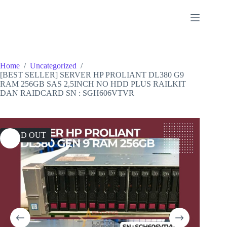
Skip
to
content
Home
/
Uncategorized
/
[BEST SELLER] SERVER HP PROLIANT DL380 G9
RAM 256GB SAS 2,5INCH NO HDD PLUS RAILKIT
DAN RAIDCARD SN : SGH606VTVR
SOLD OUT