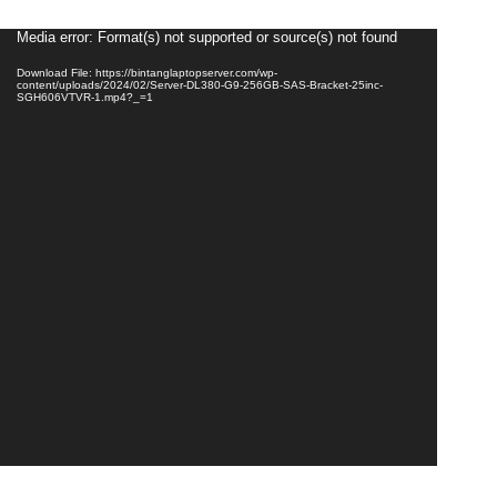
Video
Media error: Format(s) not supported or source(s) not found
Player
Download File: https://bintanglaptopserver.com/wp-
content/uploads/2024/02/Server-DL380-G9-256GB-SAS-Bracket-25inc-
SGH606VTVR-1.mp4?_=1