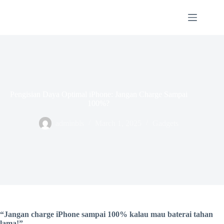
Skip
to
content
Pengisian Daya Optimal iPhone: Jangan Charge Sampai
100%?
adminbls
March 1, 2025
Gadgets
“Jangan charge iPhone sampai 100% kalau mau baterai tahan
lama!”