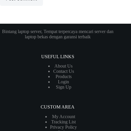
Bintang laptop server, Tempat terpercaya mencari server dan
laptop bekas dengan garansi terbaik
USEFUL LINKS
About Us
Contact Us
Products
Login
Sign Up
CUSTOM AREA
My Account
Tracking List
Privacy Policy