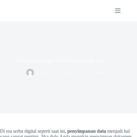
Skip
to
content
Mengenal Berbagai Media Penyimpanan Data
adminbls
July 26, 2025
Useful
Di era serba digital seperti saat ini,
penyimpanan data
menjadi hal
yang sangat penting. Jika dulu Anda mungkin menyimpan dokumen