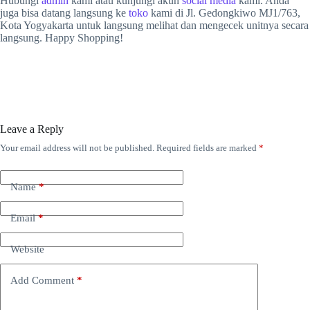
Hubungi
admin
kami atau kunjungi akun
social media
kami. Anda
juga bisa datang langsung ke
toko
kami di Jl. Gedongkiwo MJ1/763,
Kota Yogyakarta untuk langsung melihat dan mengecek unitnya secara
langsung. Happy Shopping!
Leave a Reply
Your email address will not be published.
Required fields are marked
*
Name
*
Email
*
Website
Add Comment
*