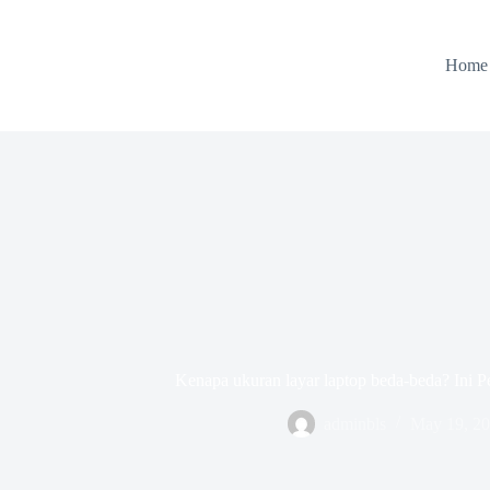
Skip
to
content
Home
Kenapa ukuran layar laptop beda-beda? Ini 
adminbls
May 19, 2