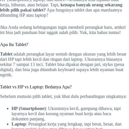
kerja, hiburan, atau belajar. Tapi,
kenapa banyak orang sekarang
lebih pilih pakai tablet?
Apa fungsinya tablet dan apa manfaatnya
dibanding HP atau laptop?
Jika Anda sedang kebingungan ingin membeli perangkat baru, artikel
ini bisa jadi panduan biar nggak salah pilih. Yuk, kita bahas tuntas!
Apa Itu Tablet?
Tablet
adalah perangkat layar sentuh dengan ukuran yang lebih besar
dari HP tapi lebih kecil dan ringan dari laptop. Ukurannya biasanya
sekitar 7 sampai 13 inci. Tablet bisa dipakai dengan jari, stylus (pena
digital), dan bisa juga ditambah keyboard supaya lebih nyaman buat
ngetik.
Tablet vs HP vs Laptop: Bedanya Apa?
Sebelum mutusin pilih tablet, yuk lihat dulu perbandingan singkatnya:
HP (Smartphone)
: Ukurannya kecil, gampang dibawa, tapi
layarnya kecil dan kurang nyaman buat kerja atau baca
dokumen panjang.
Laptop
: Perangkat kerja yang lengkap, tapi berat, besar, dan