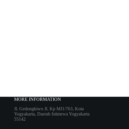
MORE INFORMATION
Jl. Gedongkiwo Jl. Kp MJ1/763, Kota
Yogyakarta, Daerah Istimewa Yogyakarta
55142