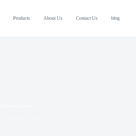
Products
About Us
Contact Us
blog
 Menancap Terus
Expirience
,
Useful