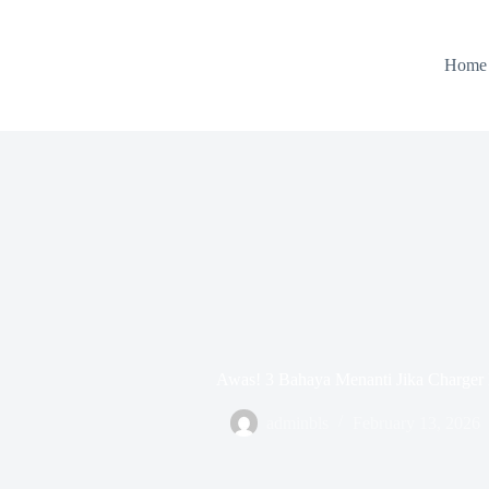
Skip
to
content
Home
Awas! 3 Bahaya Menanti Jika Charger
adminbls
February 13, 2026