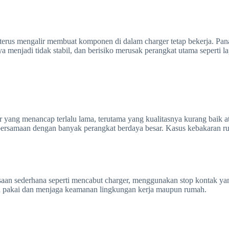
ng terus mengalir membuat komponen di dalam charger tetap bekerja. Pa
ya menjadi tidak stabil, dan berisiko merusak perangkat utama seperti 
r yang menancap terlalu lama, terutama yang kualitasnya kurang baik a
bersamaan dengan banyak perangkat berdaya besar. Kasus kebakaran rumah
iasaan sederhana seperti mencabut charger, menggunakan stop kontak y
pakai dan menjaga keamanan lingkungan kerja maupun rumah.