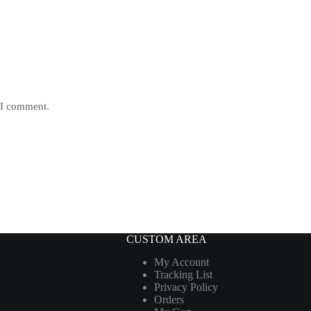
e I comment.
CUSTOM AREA
My Account
Tracking List
Privacy Policy
Orders