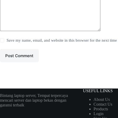
Save my name, email, and website in this browser for the next tim
Post Comment
USEFUL LINKS
Bintang laptop server, Tempat terpercaya
About Us
mencari server dan laptop bekas dengan
Contact Us
garansi terbaik
Products
Login