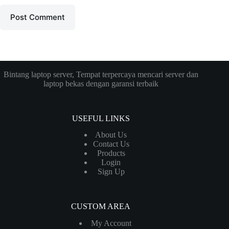
Post Comment
Bintang laptop server, Tempat terpercaya mencari server dan
laptop bekas dengan garansi terbaik
USEFUL LINKS
About Us
Contact Us
Products
Login
Sign Up
CUSTOM AREA
My Account