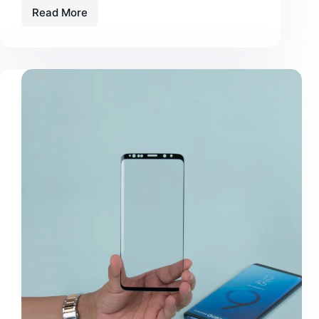
Read More
Laptop
Touchscreen
Perlu
Pelindung
Layar?
Ini
Jawabannya!