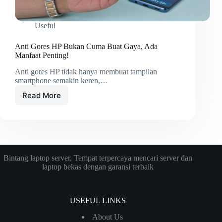
Useful
Anti Gores HP Bukan Cuma Buat Gaya, Ada
Manfaat Penting!
Anti gores HP tidak hanya membuat tampilan
smartphone semakin keren,…
Read More
Anti
Gores
HP
Bukan
Cuma
Buat
Gaya,
Bintang laptop server, Tempat terpercaya mencari server dan
Ada
laptop bekas dengan garansi terbaik
Manfaat
Penting!
USEFUL LINKS
About Us