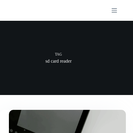
Skip
to
content
TAG
sd card reader